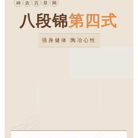
神
农
百
草
网
八段锦
第四式
强身健体 陶冶心性