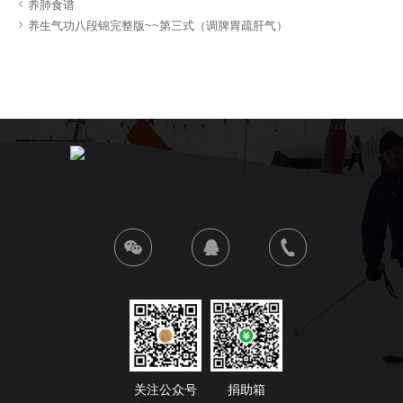

养肺食谱

养生气功八段锦完整版~~第三式（调脾胃疏肝气）
关注公众号
捐助箱