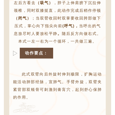
左后方看去
（吸气）
，脖子上伸肩膀下沉拉伸
颈椎，同时双膝挺直，此动作完成后稍作停顿
（闭气）
；当双臂收回时双掌要收回胯部做下
压式，掌心向下指尖向前
(呼气)，
当呼出的气
息放尽时人要放松平静
。
随后反方向做右式。
本式一左一右为一个循环，一共做三遍。
动作要点：
此式双臂向后外旋时伸到极限，扩胸运动
能活动肺部经脉，宣肺气。手臂外旋，双臂夹
紧背部双颊骨可刺激到膏肓穴，起到舒心保肺
的作用。