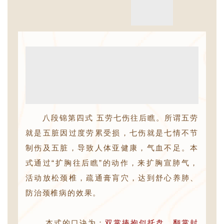
八段锦第四式 五劳七伤往后瞧。所谓五劳
就是五脏因过度劳累受损，七伤就是七情不节
制伤及五脏，导致人体亚健康，气血不足。本
式通过“扩胸往后瞧”的动作，来扩胸宣肺气，
活动放松颈椎，疏通膏肓穴，达到
舒心养肺、
防治颈椎病
的效果。
本式的口诀为：
双掌捧抱似托盘，翻掌封