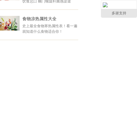
饮食忌口 幽门螺旋杆菌感染途
生活不受影响！ 高可能性人
径.....
群 &nbs ... ... ... ... ... ... ... ... ... ...
多谢支持
食物凉热属性大全
史上最全食物寒热属性表！看一遍
就知道什么食物适合你！