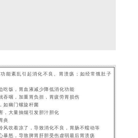
胃功能紊乱引起消化不良、胃溃疡；如经常饿肚子
边吃饭，胃血液减少降低消化功能
就吞咽，加重胃负担，胃疲劳胃损伤
，如幽门螺旋杆菌
害，大量抽烟引发胆汁胆化
胃炎
冷风吹着凉了，导致消化不良，胃肠不蠕动等
心暴怒，导致脾胃肝胆受伤虚弱最后胃溃疡