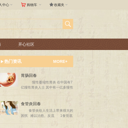



人中心
购物车
收藏夹
南
开心社区
热门资讯
MORE+
胃肠回春
慢性萎缩性胃炎 在中国有7
亿慢性胃炎人士 其中有一亿多慢性
萎缩性胃炎人士 好好治疗 管理好
心情和忌口 还是有不少人逆转的！
食管炎回春
食管炎给人生活上带来很大的
困扰 难以治愈。反流 1食管底
部的括约肌失调 2胃残物反流
入食管 （吃超过八成饱容易发