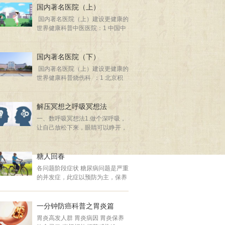
生） 3喝热液体（包括热中药
国内著名医院（上）
热稀粥) 4长期精神 ...
国内著名医院（上）建设更健康的
世界健康科普中医医院：1 中国中
医科学院广安门医院2 首都医科大
附属北京中医院3 广东省中医院4
天津中医药大学第一附属医院5 中
国内著名医院（下）
国中医科学院西苑医院6 广西中医
国内著名医院（上）建设更健康的
药大学第一附属医院7 北京市中医
世界健康科普烧伤科 ：1 北京积
院8 北京中医药大学东直门医院9
水潭医院2 重庆西南医院3 北京解
安徽中医药大学第一附属医院10
放军304医院4 上海瑞金医院5 四
上海中医药大学附属曙光医院11
川大学华西医院6 甘肃人民医院7
解压冥想之呼吸冥想法
河南中医药大学第一附属医院12
西安西京医院8 天津第四医院9 广
西安市中医院13 辽宁中医药大学
一、数呼吸冥想法1.做个深呼吸，
州中山医院10 湖南湘雅医院11 南
附属医院14 湖南中医药大学第一
让自己放松下来，眼睛可以睁开，
昌大学一附院12 安徽医科大一附
附属医院1
也可以闭着。2.要把头脑里乱七八
院13 武汉第三医院14 山东大学附
糟的东西都抛开，用心慢慢观察周
属第一医院15 第三军医大学附属
围的东西。3.把注意力集中在你的
糖人回春
西南医院呼吸科 ：1 武汉同济医
呼吸上，从每一次呼吸的开始到结
院2 广州医科大附一医院3 北京协
各问题阶段症状 糖尿病问题是严重
束。4.在呼吸的同时轻轻地数自己
和医院4 重庆新桥医院5 北京
的并发症，此症以预防为主，保养
呼吸的次数，数到十即可，然后再
为辅，目前无法治愈，需终生保养
从一开始重新数。如果数到一半走
监测终生治疗，减缓并发症。早发
神了，想不起来数到几了，也重新
现早控制可以拖延发作糖尿病几
一分钟防癌科普之胃炎篇
...
年，据北京名医介绍此症如拖到70
胃炎高发人群 胃炎病因 胃炎保养
岁再发生 以现在医疗技术 可保证