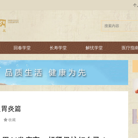
个
回春学堂
长寿学堂
解忧学堂
医疗指
之胃炎篇

收藏