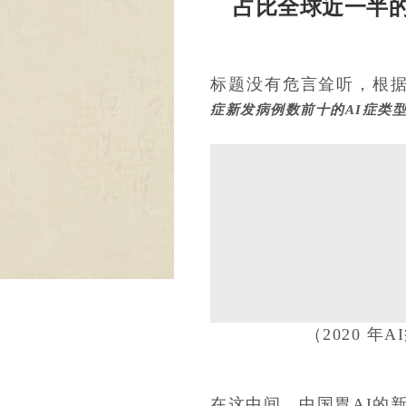
占比全球近一半的
标题没有危言耸听，根
症新发病例数前十的AI症类
（2020 
在这中间，中国胃AI的新