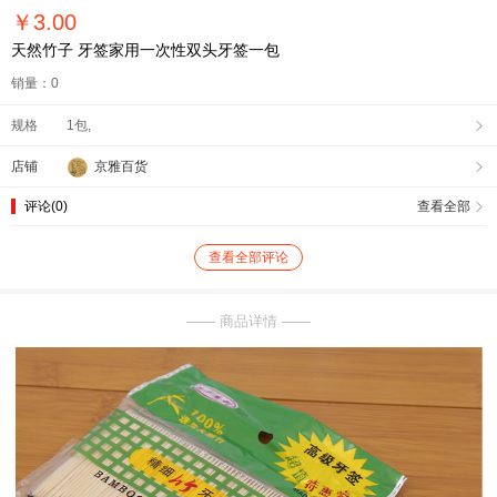
￥
3.00
天然竹子 牙签家用一次性双头牙签一包
销量：0
规格
1包,

店铺
京雅百货

评论(0)
查看全部

查看全部评论
—— 商品详情 ——