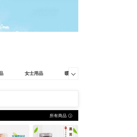
品
女士用品
暖心礼物
积分兑换

所有商品
