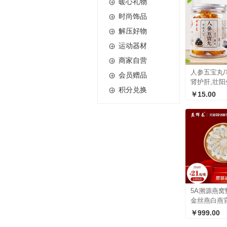

暖心礼物

时尚饰品

解压好物

运动器材

商家自营
人参五宝丸

会员赠品
肾护肝,壮阳

积分兑换
￥15.00
5A溯源燕窝
金丝燕白燕
盏礼盒孕妇
￥999.00
秋礼品