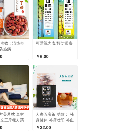
/功效：清热去
可爱视力表/预防眼疾
防热病
0
￥6.00
方美梦枕 真材
人参五宝茶 功效： 强
填充三斤秘方药
身健体 补肾壮阳 补血
试用一周
养颜 提神解乏
0
￥32.00