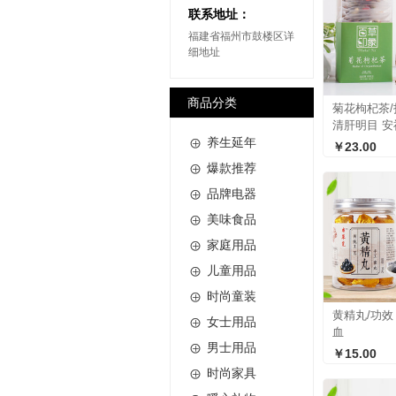
联系地址：
福建省福州市鼓楼区详
细地址
商品分类
菊花枸杞茶/
清肝明目 安

养生延年
￥23.00

爆款推荐

品牌电器

美味食品

家庭用品

儿童用品

时尚童装
黄精丸/功

女士用品
血

男士用品
￥15.00

时尚家具