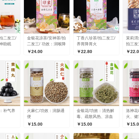
拍二发三/
金银花凉茶/安神茶/拍
丁香八珍茶/拍二发三/
茉莉渭
神助眠
二发三/ 功效：润喉降
养胃降胃火
拍三发
火，清肺润肺，养肝
养胃 
￥24.00
￥22.80
￥22.0
明目
心安神
效：补气养
火麻仁/功效：润肠通
金银花/功效：清热解
洛神花
便
毒、疏散风热、凉血
火、健
止痢
￥15.00
￥15.00
￥15.0