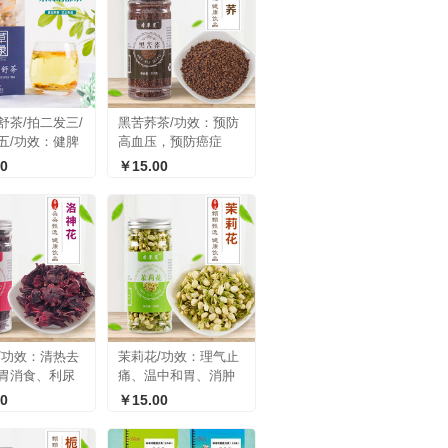
舒茶/拍二发三/
黑苦荞茶/功效：预防
五/功效：健脾
高血压，预防癌症
、清新口气 、静
0
￥15.00
/功效：清热去
茉莉花/功效：理气止
胃消食、利尿
痛、温中和胃、消肿
解毒
0
￥15.00