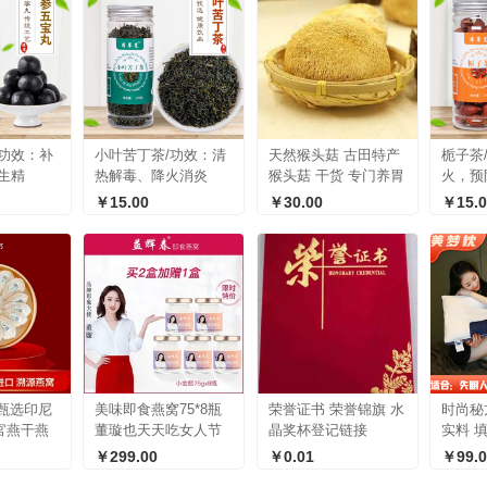
/功效：补
小叶苦丁茶/功效：清
天然猴头菇 古田特产
栀子茶
生精
热解毒、降火消炎
猴头菇 干货 专门养胃
火，预
￥15.00
￥30.00
￥15.0
甄选印尼
美味即食燕窝75*8瓶
荣誉证书 荣誉锦旗 水
时尚秘
官燕干燕
董璇也天天吃女人节
晶奖杯登记链接
实料 
月套餐中
日礼物有面孕妇营养
材 可
￥299.00
￥0.01
￥99.0
补品