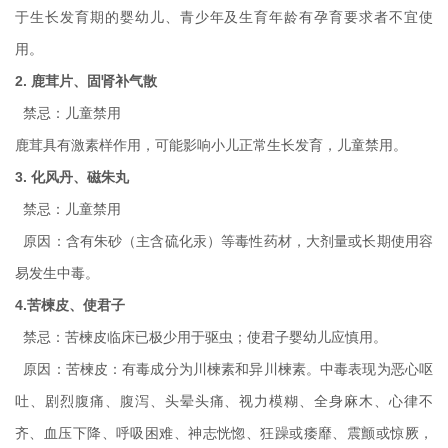
于生长发育期的婴幼儿、青少年及生育年龄有孕育要求者不宜使
用。
2. 鹿茸片、固肾补气散
禁忌：儿童禁用
鹿茸具有激素样作用，可能影响小儿正常生长发育，儿童禁用。
3. 化风丹、磁朱丸
禁忌：儿童禁用
原因：含有朱砂（主含硫化汞）等毒性药材，大剂量或长期使用容
易发生中毒。
4.苦楝皮、使君子
禁忌：苦楝皮临床已极少用于驱虫；使君子婴幼儿应慎用。
原因：苦楝皮：有毒成分为川楝素和异川楝素。中毒表现为恶心呕
吐、剧烈腹痛、腹泻、头晕头痛、视力模糊、全身麻木、心律不
齐、血压下降、呼吸困难、神志恍惚、狂躁或痿靡、震颤或惊厥，