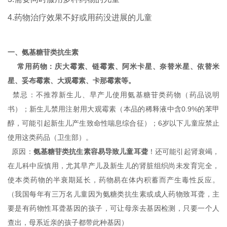
4.药物治疗效果不好或用药没进展的儿童
一、氨基糖苷类抗生素
常用药物：庆大霉素、链霉素、阿米卡星、奈替米星、依替米
星、妥布霉素、大观霉素、卡那霉素等。
禁忌：不推荐新生儿、早产儿使用氨基糖苷类药物（药品说明
书）；新生儿禁用注射用大观霉素（本品的稀释液中含0.9%的苯甲
醇，可能引起新生儿产生致命性喘息综合征）；6岁以下儿童应禁止
使用这类药品（卫生部）。
原因：
氨基糖苷类抗生素容易
导致
儿童耳聋
！还可能引起肾衰竭，
在儿科中应慎用，尤其早产儿及新生儿的肾脏组织尚未发育完全，
使本类药物的半衰期延长，药物易在体内积蓄而产生毒性反应。
（我国每年有三万名儿童因为氨糖类抗生素或成人药物致耳聋，主
要是有药物性耳聋基因的孩子，可让母亲去基因检测，只要一个人
查出，母系近亲的孩子都带此种基因）