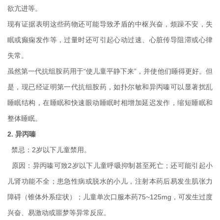
欲亢进等。
现有证据表明这些药物还可能导致矛盾的中枢兴奋，烦躁不安，失
眠或癫痫发作等，过量时还可引起心动过速、心脏传导阻滞或心律
失常。
虽然第一代抗组胺药用于“使儿童平静下来”，并使他们睡得更好。但
是，现已经证明第一代抗组胺药，如扑尔敏和异丙嗪可以显著扰乱
睡眠结构，在睡眠和快速眼动睡眠时相增加延迟发作，缩短睡眠和
整体睡眠。
2. 异丙嗪
禁忌：2岁以下儿童禁用。
原因：异丙嗪可致2岁以下儿童呼吸抑制甚至死亡；还可能引起小
儿肾功能不全；患急性病或脱水的小儿，注射本药后易发生肌张力
障碍（锥体外系症状）；儿童单次口服本药75~125mg，可发生过度
兴奋、易激动或噩梦等异常反应。