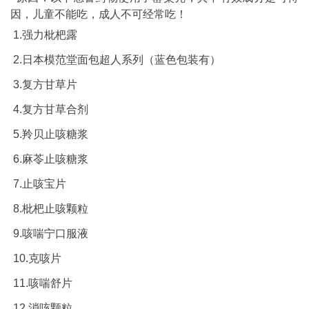
因，儿童不能吃，成人不可经常吃！
1.强力枇杷露
2.日本模范堂面包超人系列（蓝色包装有）
3.复方甘草片
4.复方甘草合剂
5.羚贝止咳糖浆
6.麻苓止咳糖浆
7.止咳宝片
8.枇杷止咳颗粒
9.咳喘宁口服液
10.克咳片
11.咳喘舒片
12.消咳颗粒