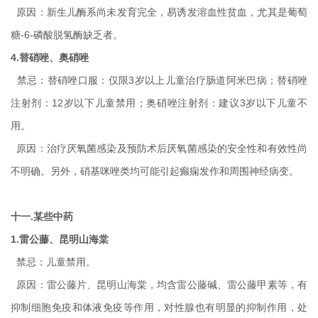
原因：新生儿酶系尚未发育完全，易诱发溶血性贫血，尤其是葡萄
糖-6-磷酸脱氢酶缺乏者。
4.替硝唑、奥硝唑
禁忌：替硝唑口服：仅限3岁以上儿童治疗肠道阿米巴病；替硝唑
注射剂：12岁以下儿童禁用；奥硝唑注射剂：建议3岁以下儿童不
用。
原因：治疗厌氧菌感染及预防术后厌氧菌感染的安全性和有效性尚
不明确。另外，硝基咪唑类均可能引起癫痫发作和周围神经病变。
十一.某些中药
1.雷公藤、昆明山海棠
禁忌：儿童禁用。
原因：雷公藤片、昆明山海棠，均含雷公藤碱、雷公藤甲素等，有
抑制细胞免疫和体液免疫等作用，对性腺也有明显的抑制作用，处