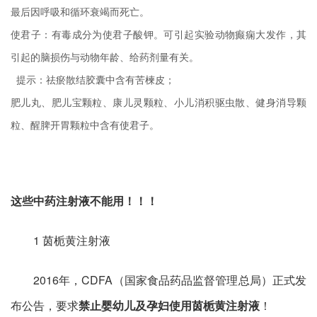
最后因呼吸和循环衰竭而死亡。
使君子：有毒成分为使君子酸钾。可引起实验动物癫痫大发作，其
引起的脑损伤与动物年龄、给药剂量有关。
提示：
祛瘀散结胶囊中含有苦楝皮；
肥儿丸、肥儿宝颗粒、康儿灵颗粒、小儿消积驱虫散、健身消导颗
粒、醒脾开胃颗粒中含有使君子。
这些中药注射液不能用！！！
1 茵栀黄注射液
2016年，CDFA（国家食品药品监督管理总局）正式发
布公告，要求
禁止婴幼儿及孕妇使用茵栀黄注射液
！