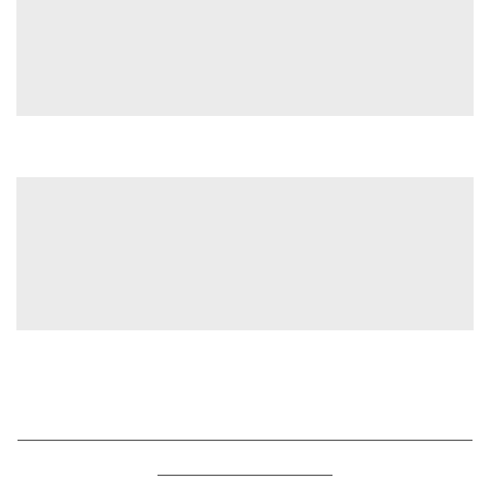
——————————————————————————
——————————