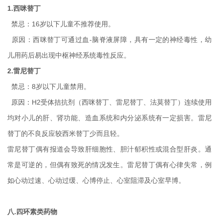
1.西咪替丁
禁忌：16岁以下儿童不推荐使用。
原因：西咪替丁可通过血-脑脊液屏障，具有一定的神经毒性，幼
儿用药后易出现中枢神经系统毒性反应。
2.雷尼替丁
禁忌：8岁以下儿童禁用。
原因：
H2受体拮抗剂（西咪替丁、雷尼替丁、法莫替丁）连续使用
均对小儿的肝、肾功能、造血系统和内分泌系统有一定损害。雷尼
替丁的不良反应较西米替丁少而且轻。
雷尼替丁偶有报道会导致肝细胞性、胆汁郁积性或混合型肝炎。通
常是可逆的，但偶有致死的情况发生。雷尼替丁偶有心律失常，例
如心动过速、心动过缓、心博停止、心室阻滞及心室早博。
八.四环素类药物