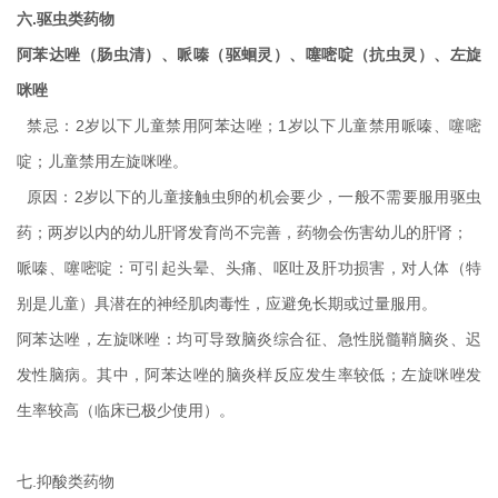
六.驱虫类药物
阿苯达唑（肠虫清）、哌嗪（驱蛔灵）、噻嘧啶（抗虫灵）、左旋
咪唑
禁忌：2岁以下儿童禁用阿苯达唑；1岁以下儿童禁用哌嗪、噻嘧
啶；儿童禁用左旋咪唑。
原因：2岁以下的儿童接触虫卵的机会要少，一般不需要服用驱虫
药；两岁以内的幼儿肝肾发育尚不完善，药物会伤害幼儿的肝肾；
哌嗪、噻嘧啶：可引起头晕、头痛、呕吐及肝功损害，对人体（特
别是儿童）具潜在的神经肌肉毒性，应避免长期或过量服用。
阿苯达唑，左旋咪唑：均可导致脑炎综合征、急性脱髓鞘脑炎、迟
发性脑病。其中，阿苯达唑的脑炎样反应发生率较低；左旋咪唑发
生率较高（临床已极少使用）。
七.抑酸类药物