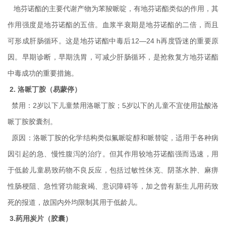
地芬诺酯的主要代谢产物为苯羧哌啶，有地芬诺酯类似的作用，其
作用强度是地芬诺酯的五倍。血浆半衰期是地芬诺酯的二倍，而且
可形成肝肠循环。这是地芬诺酯中毒后12—24 h再度昏迷的重要原
因。早期诊断，早期洗胃，可减少肝肠循环，是抢救复方地芬诺酯
中毒成功的重要措施。
2. 洛哌丁胺（易蒙停）
禁用：2岁以下儿童禁用洛哌丁胺；5岁以下的儿童不宜使用盐酸洛
哌丁胺胶囊剂。
原因：洛哌丁胺的化学结构类似氟哌啶醇和哌替啶，适用于各种病
因引起的急、慢性腹泻的治疗。但其作用较地芬诺酯强而迅速，用
于低龄儿童易致药物不良反应，包括过敏性休克、阴茎水肿、麻痹
性肠梗阻、急性肾功能衰竭、意识障碍等，加之曾有新生儿用药致
死的报道，故国内外均限制其用于低龄儿。
3.药用炭片（胶囊）