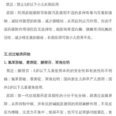
禁忌：禁止3岁以下小儿长期应用
原因：药用炭能吸附导致腹泻及腹部不适的多种有毒与无毒刺激
物，减轻对肠壁的刺激，减少肠蠕动，从而起到止泻作用。但由于
该药吸附作用强烈且无选择性，能影响胃蛋白酶、胰酶等消化酶的
活性，减少维生素的吸收，长期应用可致小儿营养不良。
五.抗过敏类药物
1. 氯苯那敏、赛庚啶、酮替芬、苯海拉明
禁忌：酮替芬：3岁以下儿童使用本药的安全性和有效性尚不明
确；氯苯那敏、赛庚啶、苯海拉明：国内新生儿和早产儿禁用；国
外2岁以下儿童避免使用。
原因：
第一代抗组胺药是亲脂性的小分子化合物，易透过血脑屏
障，从而抑制中枢、并有抗胆碱能及微弱的局部麻醉作用，不良反
应为嗜睡、注意力不集中，烦躁不安，也可引起胃肠功能紊乱，食