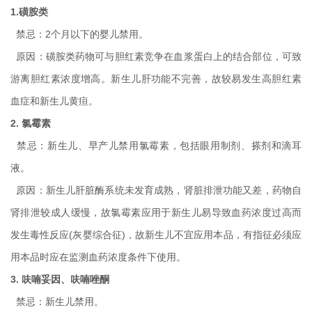
1.磺胺类
禁忌：2个月以下的婴儿禁用。
原因：磺胺类药物可与胆红素竞争在血浆蛋白上的结合部位，可致
游离胆红素浓度增高。新生儿肝功能不完善，故较易发生高胆红素
血症和新生儿黄疸。
2. 氯霉素
禁忌：新生儿、早产儿禁用氯霉素，包括眼用制剂、搽剂和滴耳
液。
原因：新生儿肝脏酶系统未发育成熟，肾脏排泄功能又差，药物自
肾排泄较成人缓慢，故氯霉素应用于新生儿易导致血药浓度过高而
发生毒性反应(灰婴综合征)，故新生儿不宜应用本品，有指征必须应
用本品时应在监测血药浓度条件下使用。
3. 呋喃妥因、呋喃唑酮
禁忌：新生儿禁用。