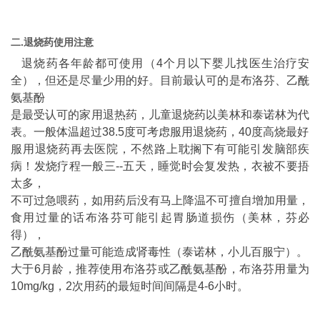
二.退烧药使用注意
退烧药各年龄都可使用（4个月以下婴儿找医生治疗安
全），但还是尽量少用的好。目前最认可的是布洛芬、乙酰
氨基酚
是最受认可的家用退热药，儿童退烧药以美林和泰诺林为代
表。一般体温超过38.5度可考虑服用退烧药，40度高烧最好
服用退烧药再去医院，不然路上耽搁下有可能引发脑部疾
病！发烧疗程一般三--五天，睡觉时会复发热，衣被不要捂
太多，
不可过急喂药，如用药后没有马上降温不可擅自增加用量，
食用过量的话布洛芬可能引起胃肠道损伤（美林，芬必
得），
乙酰氨基酚过量可能造成肾毒性（泰诺林，小儿百服宁）。
大于6月龄，推荐使用布洛芬或乙酰氨基酚，布洛芬用量为
10mg/kg，2次用药的最短时间间隔是4-6小时。