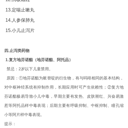
13.定喘止嗽丸
14.人参保肺丸
15.小儿止泻片
四.止泻类药物
1.复方地芬诺酯（地芬诺酯、阿托品）
禁忌：2岁以下儿童禁用。
原因：①地芬诺酯为哌替啶的衍生物，有与吗啡相同的基本结构，
对中枢神经系统有抑制作用，长期应用时可产生依赖性；②复方地
芬诺酯极易导致小儿中毒，早期主要有发热、皮肤潮红、兴奋易激
惹等阿托品样中毒表现；后期主要有呼吸抑制、中枢抑制、瞳孔缩
小等阿片样中毒表现。
提示：