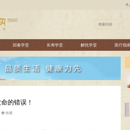
个
回春学堂
长寿学堂
解忧学堂
医疗指
致命的错误！

收藏