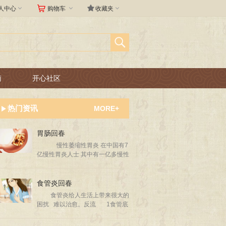



人中心
购物车
收藏夹
南
开心社区
热门资讯
MORE+
胃肠回春
慢性萎缩性胃炎 在中国有7
亿慢性胃炎人士 其中有一亿多慢性
萎缩性胃炎人士 好好治疗 管理好
心情和忌口 还是有不少人逆转的！
食管炎回春
食管炎给人生活上带来很大的
困扰 难以治愈。反流 1食管底
部的括约肌失调 2胃残物反流
入食管 （吃超过八成饱容易发