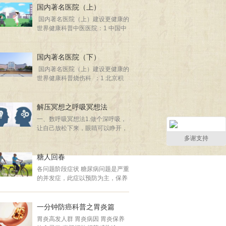
生） 3喝热液体（包括热中药
国内著名医院（上）
热稀粥) 4长期精神 ...
国内著名医院（上）建设更健康的
世界健康科普中医医院：1 中国中
医科学院广安门医院2 首都医科大
附属北京中医院3 广东省中医院4
天津中医药大学第一附属医院5 中
国内著名医院（下）
国中医科学院西苑医院6 广西中医
国内著名医院（上）建设更健康的
药大学第一附属医院7 北京市中医
世界健康科普烧伤科 ：1 北京积
院8 北京中医药大学东直门医院9
水潭医院2 重庆西南医院3 北京解
安徽中医药大学第一附属医院10
放军304医院4 上海瑞金医院5 四
上海中医药大学附属曙光医院11
川大学华西医院6 甘肃人民医院7
解压冥想之呼吸冥想法
河南中医药大学第一附属医院12
西安西京医院8 天津第四医院9 广
西安市中医院13 辽宁中医药大学
一、数呼吸冥想法1.做个深呼吸，
州中山医院10 湖南湘雅医院11 南
附属医院14 湖南中医药大学第一
让自己放松下来，眼睛可以睁开，
昌大学一附院12 安徽医科大一附
附属医院1
也可以闭着。2.要把头脑里乱七八
多谢支持
院13 武汉第三医院14 山东大学附
糟的东西都抛开，用心慢慢观察周
属第一医院15 第三军医大学附属
围的东西。3.把注意力集中在你的
糖人回春
西南医院呼吸科 ：1 武汉同济医
呼吸上，从每一次呼吸的开始到结
院2 广州医科大附一医院3 北京协
各问题阶段症状 糖尿病问题是严重
束。4.在呼吸的同时轻轻地数自己
和医院4 重庆新桥医院5 北京
的并发症，此症以预防为主，保养
呼吸的次数，数到十即可，然后再
为辅，目前无法治愈，需终生保养
从一开始重新数。如果数到一半走
监测终生治疗，减缓并发症。早发
神了，想不起来数到几了，也重新
现早控制可以拖延发作糖尿病几
一分钟防癌科普之胃炎篇
...
年，据北京名医介绍此症如拖到70
胃炎高发人群 胃炎病因 胃炎保养
岁再发生 以现在医疗技术 可保证