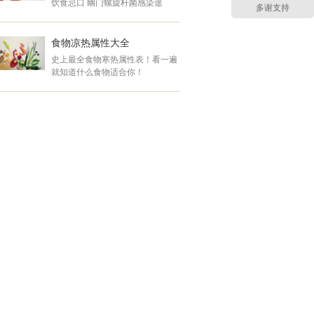
饮食忌口 幽门螺旋杆菌感染途
多谢支持
生活不受影响！ 高可能性人
径.....
群 &nbs ... ... ... ... ... ... ... ... ... ...
食物凉热属性大全
史上最全食物寒热属性表！看一遍
就知道什么食物适合你！