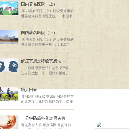
生） 3喝热液体（包括热中药
国内著名医院（上）
热稀粥) 4长期精神 ...
国内著名医院（上）建设更健康的
世界健康科普中医医院：1 中国中
医科学院广安门医院2 首都医科大
附属北京中医院3 广东省中医院4
天津中医药大学第一附属医院5 中
国内著名医院（下）
国中医科学院西苑医院6 广西中医
国内著名医院（上）建设更健康的
药大学第一附属医院7 北京市中医
世界健康科普烧伤科 ：1 北京积
院8 北京中医药大学东直门医院9
水潭医院2 重庆西南医院3 北京解
安徽中医药大学第一附属医院10
放军304医院4 上海瑞金医院5 四
上海中医药大学附属曙光医院11
川大学华西医院6 甘肃人民医院7
解压冥想之呼吸冥想法
河南中医药大学第一附属医院12
西安西京医院8 天津第四医院9 广
西安市中医院13 辽宁中医药大学
一、数呼吸冥想法1.做个深呼吸，
州中山医院10 湖南湘雅医院11 南
附属医院14 湖南中医药大学第一
让自己放松下来，眼睛可以睁开，
昌大学一附院12 安徽医科大一附
附属医院1
也可以闭着。2.要把头脑里乱七八
院13 武汉第三医院14 山东大学附
糟的东西都抛开，用心慢慢观察周
属第一医院15 第三军医大学附属
围的东西。3.把注意力集中在你的
糖人回春
西南医院呼吸科 ：1 武汉同济医
呼吸上，从每一次呼吸的开始到结
院2 广州医科大附一医院3 北京协
各问题阶段症状 糖尿病问题是严重
束。4.在呼吸的同时轻轻地数自己
和医院4 重庆新桥医院5 北京
的并发症，此症以预防为主，保养
呼吸的次数，数到十即可，然后再
为辅，目前无法治愈，需终生保养
从一开始重新数。如果数到一半走
监测终生治疗，减缓并发症。早发
神了，想不起来数到几了，也重新
现早控制可以拖延发作糖尿病几
一分钟防癌科普之胃炎篇
...
年，据北京名医介绍此症如拖到70
胃炎高发人群 胃炎病因 胃炎保养
岁再发生 以现在医疗技术 可保证