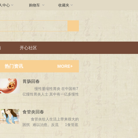



人中心
购物车
收藏夹
南
开心社区
热门资讯
MORE+
胃肠回春
慢性萎缩性胃炎 在中国有7
亿慢性胃炎人士 其中有一亿多慢性
萎缩性胃炎人士 好好治疗 管理好
心情和忌口 还是有不少人逆转的！
食管炎回春
食管炎给人生活上带来很大的
困扰 难以治愈。反流 1食管底
部的括约肌失调 2胃残物反流
入食管 （吃超过八成饱容易发